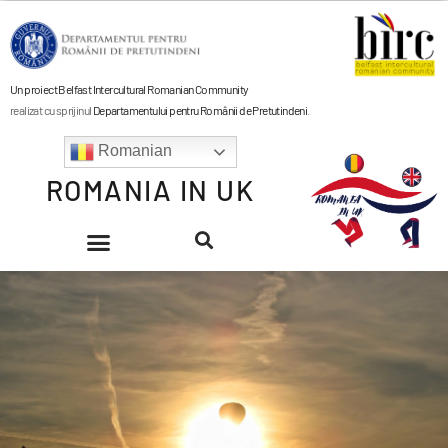
Un proiect Belfast Intercultural Romanian Community
realizat cu sprijinul
Departamentului pentru Românii de Pretutindeni
.
Romanian
ROMANIA IN UK