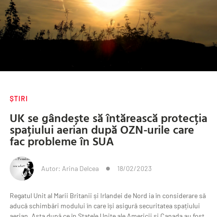
ȘTIRI
UK se gândește să întărească protecția
spațiului aerian după OZN-urile care
fac probleme în SUA
Autor:
Arina Delcea
18/02/2023
Regatul Unit al Marii Britanii și Irlandei de Nord ia în considerare să
aducă schimbări modului în care își asigură securitatea spațiului
aerian. Asta după ce în Statele Unite ale Americii și Canada au fost