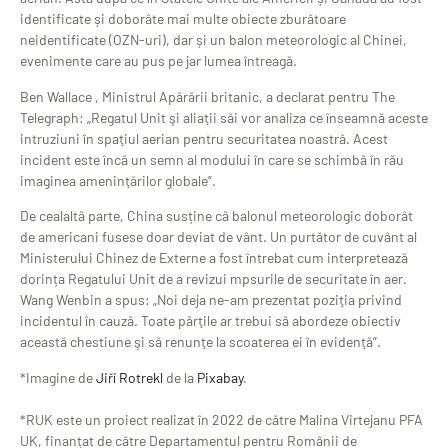
identificate și doborâte mai multe obiecte zburătoare
neidentificate (OZN-uri), dar și un balon meteorologic al Chinei,
evenimente care au pus pe jar lumea întreagă.
Ben Wallace , Ministrul Apărării britanic, a declarat pentru The
Telegraph: „Regatul Unit şi aliaţii săi vor analiza ce înseamnă aceste
intruziuni în spaţiul aerian pentru securitatea noastră. Acest
incident este încă un semn al modului în care se schimbă în rău
imaginea ameninţărilor globale”.
De cealaltă parte, China susține că balonul meteorologic doborât
de americani fusese doar deviat de vânt. Un purtător de cuvânt al
Ministerului Chinez de Externe a fost întrebat cum interpretează
dorința Regatului Unit de a revizui mpsurile de securitate în aer.
Wang Wenbin a spus: „Noi deja ne-am prezentat poziţia privind
incidentul în cauză. Toate părţile ar trebui să abordeze obiectiv
această chestiune şi să renunţe la scoaterea ei în evidenţă”.
*Imagine de
Jiří Rotrekl
de la
Pixabay
.
*RUK este un proiect realizat în 2022 de către Malina Virtejanu PFA
UK, finanțat de către Departamentul pentru Românii de