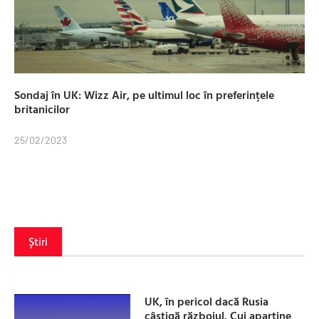
Sondaj în UK: Wizz Air, pe ultimul loc în preferințele
britanicilor
25/02/2023
Știri
UK, în pericol dacă Rusia
câștigă războiul. Cui aparține