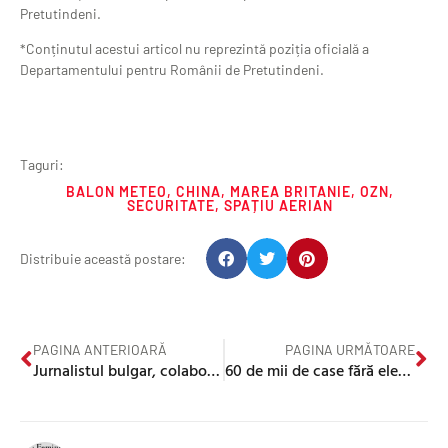
Pretutindeni.
*Conținutul acestui articol nu reprezintă poziția oficială a
Departamentului pentru Românii de Pretutindeni.
Taguri:
BALON METEO
,
CHINA
,
MAREA BRITANIE
,
OZN
,
SECURITATE
,
SPAȚIU AERIAN
Distribuie această postare:
PAGINA ANTERIOARĂ
PAGINA URMĂTOARE
Jurnalistul bulgar, colaborator al unui film care participă la BAFTA, are interzis accesul în UK
60 de mii de case fără electricitate în UK din cauza Furtunii Otto