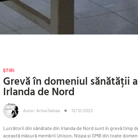
ȘTIRI
Grevă în domeniul sănătății a
Irlanda de Nord
Autor:
Arina Delcea
12/12/2022
Lucrătorii din sănătate din Irlanda de Nord sunt în grevă timp d
această măsură membrii Unison, Nispa și GMB din toate domenii