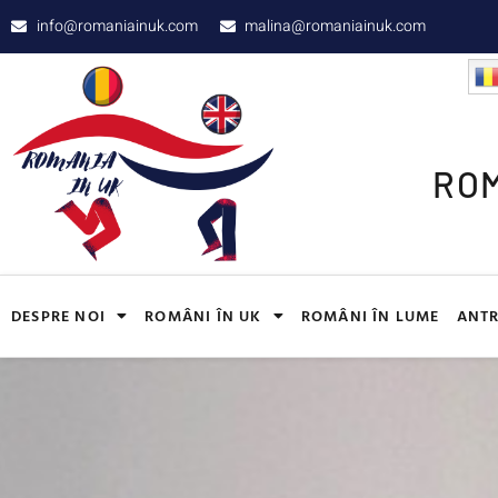
info@romaniainuk.com
malina@romaniainuk.com
ROM
DESPRE NOI
ROMÂNI ÎN UK
ROMÂNI ÎN LUME
ANTR