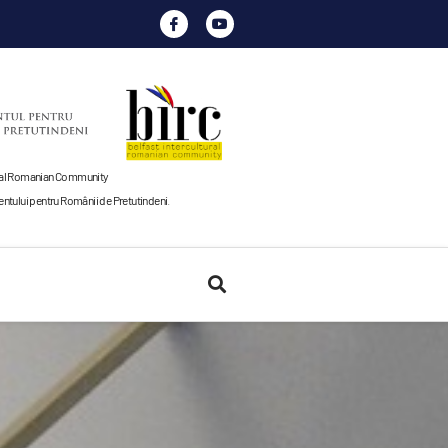
tural Romanian Community
tului pentru Românii de Pretutindeni
.