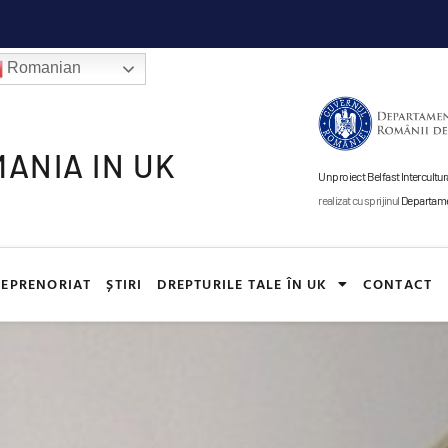
Romanian
ANIA IN UK
Un proiect Belfast Intercul
realizat cu sprijinul
Departamen
EPRENORIAT
ȘTIRI
DREPTURILE TALE ÎN UK
CONTACT