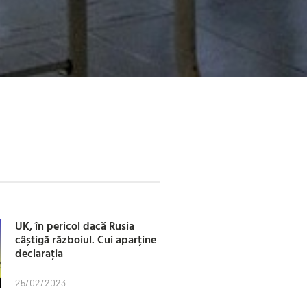
UK, în pericol dacă Rusia
câștigă războiul. Cui aparține
declarația
25/02/2023