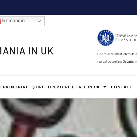
Romanian
ANIA IN UK
Un proiect Belfast Intercul
realizat cu sprijinul
Departamen
EPRENORIAT
ȘTIRI
DREPTURILE TALE ÎN UK
CONTACT