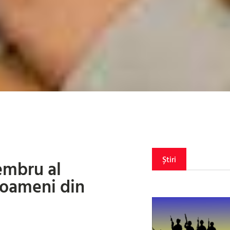
Știri
embru al
i oameni din