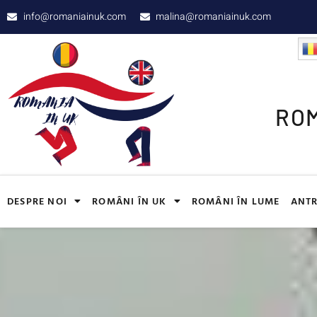
info@romaniainuk.com
malina@romaniainuk.com
ROM
DESPRE NOI
ROMÂNI ÎN UK
ROMÂNI ÎN LUME
ANTR