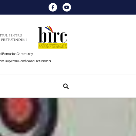
tural Romanian Community
tului pentru Românii de Pretutindeni
.