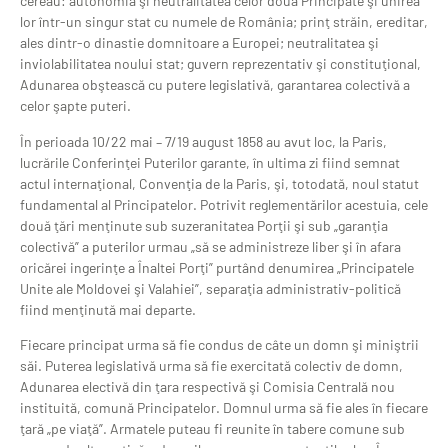
cereau: autonomia şi neutralitatea celor două Principate şi unirea
lor într-un singur stat cu numele de România; prinţ străin, ereditar,
ales dintr-o dinastie domnitoare a Europei; neutralitatea şi
inviolabilitatea noului stat; guvern reprezentativ şi constituţional,
Adunarea obştească cu putere legislativă, garantarea colectivă a
celor şapte puteri.
În perioada 10/22 mai – 7/19 august 1858 au avut loc, la Paris,
lucrările Conferinţei Puterilor garante, în ultima zi fiind semnat
actul internaţional, Convenţia de la Paris, şi, totodată, noul statut
fundamental al Principatelor. Potrivit reglementărilor acestuia, cele
două ţări menţinute sub suzeranitatea Porţii şi sub „garanţia
colectivă” a puterilor urmau „să se administreze liber şi în afara
oricărei ingerinţe a Înaltei Porţi” purtând denumirea „Principatele
Unite ale Moldovei şi Valahiei”, separaţia administrativ-politică
fiind menţinută mai departe.
Fiecare principat urma să fie condus de câte un domn şi miniştrii
săi. Puterea legislativă urma să fie exercitată colectiv de domn,
Adunarea electivă din ţara respectivă şi Comisia Centrală nou
instituită, comună Principatelor. Domnul urma să fie ales în fiecare
ţară „pe viaţă”. Armatele puteau fi reunite în tabere comune sub