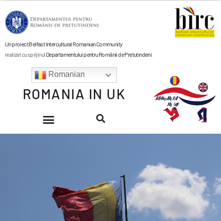
Un proiect Belfast Intercultural Romanian Community
realizat cu sprijinul
Departamentului pentru Românii de Pretutindeni
.
Romanian
ROMANIA IN UK