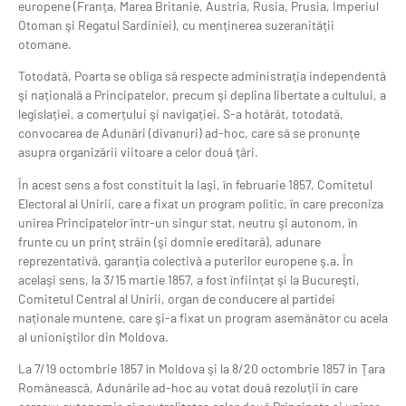
europene (Franţa, Marea Britanie, Austria, Rusia, Prusia, Imperiul
Otoman şi Regatul Sardiniei), cu menţinerea suzeranităţii
otomane.
Totodată, Poarta se obliga să respecte administraţia independentă
şi naţională a Principatelor, precum şi deplina libertate a cultului, a
legislaţiei, a comerţului şi navigaţiei. S-a hotărât, totodată,
convocarea de Adunări (divanuri) ad-hoc, care să se pronunţe
asupra organizării viitoare a celor două ţări.
În acest sens a fost constituit la Iaşi, în februarie 1857, Comitetul
Electoral al Unirii, care a fixat un program politic, în care preconiza
unirea Principatelor într-un singur stat, neutru şi autonom, în
frunte cu un prinţ străin (şi domnie ereditară), adunare
reprezentativă, garanţia colectivă a puterilor europene ş.a. În
acelaşi sens, la 3/15 martie 1857, a fost înfiinţat şi la Bucureşti,
Comitetul Central al Unirii, organ de conducere al partidei
naţionale muntene, care şi-a fixat un program asemănător cu acela
al unioniştilor din Moldova.
La 7/19 octombrie 1857 în Moldova şi la 8/20 octombrie 1857 în Ţara
Românească, Adunările ad-hoc au votat două rezoluţii în care