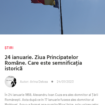
ȘTIRI
24 ianuarie. Ziua Principatelor
Române. Care este semnificația
istorică
Autor:
Arina Delcea
24/01/2023
În 24 ianuarie 1859, Alexandru Ioan Cuza era ales domnitor al Țării
Românești. Asta după ce în 17 ianuarie fusese ales domnitor al
Moldovei. Așa s-a format așa-numita Mica Unire, prin unirea celor