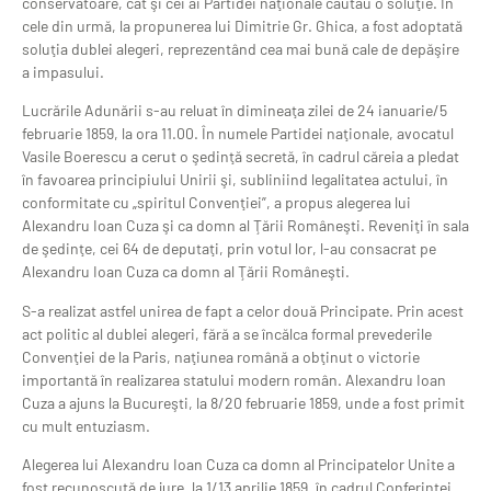
conservatoare, cât şi cei ai Partidei naţionale căutau o soluţie. În
cele din urmă, la propunerea lui Dimitrie Gr. Ghica, a fost adoptată
soluţia dublei alegeri, reprezentând cea mai bună cale de depăşire
a impasului.
Lucrările Adunării s-au reluat în dimineaţa zilei de 24 ianuarie/5
februarie 1859, la ora 11.00. În numele Partidei naţionale, avocatul
Vasile Boerescu a cerut o şedinţă secretă, în cadrul căreia a pledat
în favoarea principiului Unirii şi, subliniind legalitatea actului, în
conformitate cu „spiritul Convenţiei”, a propus alegerea lui
Alexandru Ioan Cuza şi ca domn al Ţării Româneşti. Reveniţi în sala
de şedinţe, cei 64 de deputaţi, prin votul lor, l-au consacrat pe
Alexandru Ioan Cuza ca domn al Ţării Româneşti.
S-a realizat astfel unirea de fapt a celor două Principate. Prin acest
act politic al dublei alegeri, fără a se încălca formal prevederile
Convenţiei de la Paris, naţiunea română a obţinut o victorie
importantă în realizarea statului modern român. Alexandru Ioan
Cuza a ajuns la Bucureşti, la 8/20 februarie 1859, unde a fost primit
cu mult entuziasm.
Alegerea lui Alexandru Ioan Cuza ca domn al Principatelor Unite a
fost recunoscută de jure, la 1/13 aprilie 1859, în cadrul Conferinţei