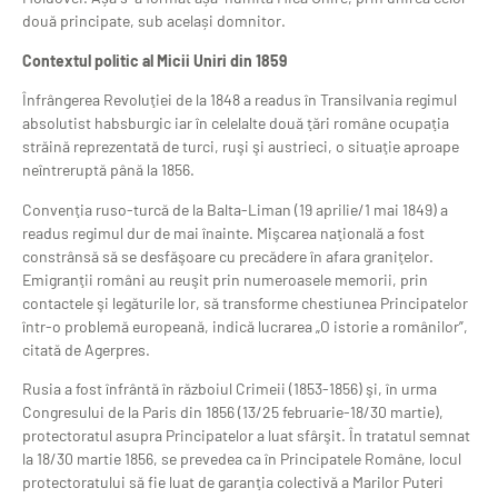
două principate, sub același domnitor.
Contextul politic al Micii Uniri din 1859
Înfrângerea Revoluţiei de la 1848 a readus în Transilvania regimul
absolutist habsburgic iar în celelalte două ţări române ocupaţia
străină reprezentată de turci, ruşi şi austrieci, o situaţie aproape
neîntreruptă până la 1856.
Convenţia ruso-turcă de la Balta-Liman (19 aprilie/1 mai 1849) a
readus regimul dur de mai înainte. Mişcarea naţională a fost
constrânsă să se desfăşoare cu precădere în afara graniţelor.
Emigranţii români au reuşit prin numeroasele memorii, prin
contactele şi legăturile lor, să transforme chestiunea Principatelor
într-o problemă europeană, indică lucrarea „O istorie a românilor”,
citată de Agerpres.
Rusia a fost înfrântă în războiul Crimeii (1853-1856) şi, în urma
Congresului de la Paris din 1856 (13/25 februarie-18/30 martie),
protectoratul asupra Principatelor a luat sfârşit. În tratatul semnat
la 18/30 martie 1856, se prevedea ca în Principatele Române, locul
protectoratului să fie luat de garanţia colectivă a Marilor Puteri