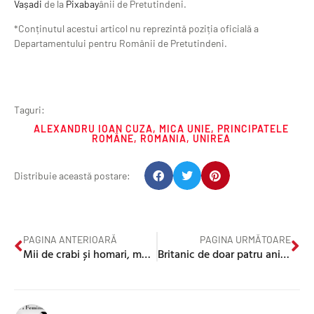
Vașadi
de la
Pixabay
ânii de Pretutindeni.
*Conținutul acestui articol nu reprezintă poziția oficială a
Departamentului pentru Românii de Pretutindeni.
Taguri:
ALEXANDRU IOAN CUZA
,
MICA UNIE
,
PRINCIPATELE
ROMÂNE
,
ROMANIA
,
UNIREA
Distribuie această postare:
PAGINA ANTERIOARĂ
PAGINA URMĂTOARE
Mii de crabi și homari, morți pe coasta de NE a Marii Britanii. Nimeni nu știe de ce
Britanic de doar patru ani, membru al clubului celor mai inteligenți oameni din lume