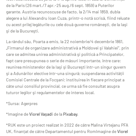
de la Paris (26 mart./7 apr.-25 aug./6 sept. 1859) a Puterilor
garante. Austria recunoscuse de facto, la 2/14 mai 1859, dubla
alegere a lui Alexandru Ioan Cuza, printr-o notă scrisă, fiind reluate
cu acest prilej legăturile cu cele două guverne româneşti, de la Iaşi
şi de la Bucureşti.
La rândul său, Poarta a emis, la 22 noiembrie/4 decembrie 1861,
„Firmanul de organizare administrativă a Moldovei şi Valahiei”, prin
care se admitea unirea administrativă şi politică a Principatelor,
fapt care presupunea o serie de măsuri importante, între care:
reunirea ministerelor de la Iaşi şi Bucureşti într-un singur guvern
şi a Adunărilor elective într-una singură; suspendarea activităţii
Comisiei Centrale de la Focşani; instituirea în fiecare principat a
câte unui consiliul provincial, ce urma să fie consultat asupra
tuturor legilor şi regulamentelor de interes local.
*Sursa: Agerpres
*Imagine de
Viorel Vașadi
de la
Pixabay
.
*RUK este un proiect realizat în 2022 de către Malina Virtejanu PFA
UK, finanțat de către Departamentul pentru RomImagine de
Viorel