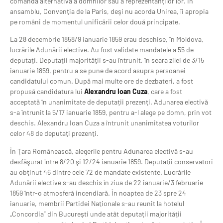
comanda alternativă a domnilor sau a reprezentanţilor lor. În
ansamblu, Convenţia de la Paris, deşi nu acorda Unirea, îi apropia
pe români de momentul unificării celor două principate.
La 28 decembrie 1858/9 ianuarie 1859 erau deschise, în Moldova,
lucrările Adunării elective. Au fost validate mandatele a 55 de
deputaţi. Deputaţii majorităţii s-au întrunit, în seara zilei de 3/15
ianuarie 1859, pentru a se pune de acord asupra persoanei
candidatului comun. După mai multe ore de dezbateri, a fost
propusă candidatura lui
Alexandru Ioan Cuza
, care a fost
acceptată în unanimitate de deputaţii prezenţi. Adunarea electivă
s-a întrunit la 5/17 ianuarie 1859, pentru a-l alege pe domn, prin vot
deschis. Alexandru Ioan Cuza a întrunit unanimitatea voturilor
celor 48 de deputaţi prezenţi.
În Ţara Românească, alegerile pentru Adunarea electivă s-au
desfăşurat între 8/20 şi 12/24 ianuarie 1859. Deputaţii conservatori
au obţinut 46 dintre cele 72 de mandate existente. Lucrările
Adunării elective s-au deschis în ziua de 22 ianuarie/3 februarie
1859 într-o atmosferă incendiară. În noaptea de 23 spre 24
ianuarie, membrii Partidei Naţionale s-au reunit la hotelul
„Concordia” din Bucureşti unde atât deputaţii majorităţii