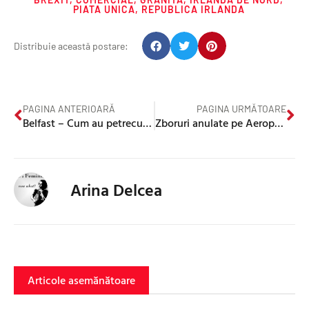
PIATA UNICA
,
REPUBLICA IRLANDA
Distribuie această postare:
PAGINA ANTERIOARĂ
PAGINA URMĂTOARE
Belfast – Cum au petrecut Ziua Națională românii din Irlanda de Nord
Zboruri anulate pe Aeroportul din Belfast din cauza vremii
Arina Delcea
Articole asemănătoare