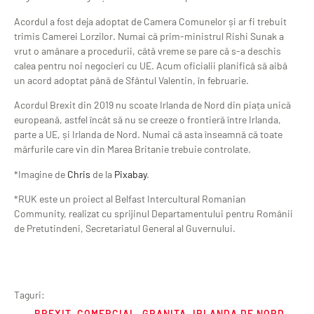
Acordul a fost deja adoptat de Camera Comunelor și ar fi trebuit
trimis Camerei Lorzilor. Numai că prim-ministrul Rishi Sunak a
vrut o amânare a procedurii, câtă vreme se pare că s-a deschis
calea pentru noi negocieri cu UE. Acum oficialii planifică să aibă
un acord adoptat până de Sfântul Valentin, în februarie.
Acordul Brexit din 2019 nu scoate Irlanda de Nord din piața unică
europeană, astfel încât să nu se creeze o frontieră între Irlanda,
parte a UE, și Irlanda de Nord. Numai că asta înseamnă că toate
mărfurile care vin din Marea Britanie trebuie controlate.
*Imagine de
Chris
de la
Pixabay
.
*RUK este un proiect al Belfast Intercultural Romanian
Community, realizat cu sprijinul Departamentului pentru Românii
de Pretutindeni, Secretariatul General al Guvernului.
Taguri:
BREXIT
,
COMERCIAL
,
GRANITA
,
IRLANDA DE NORD
,