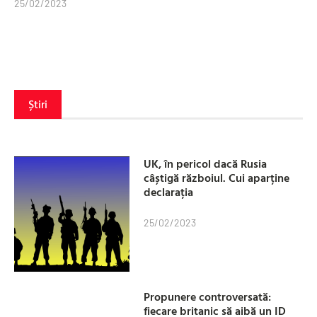
25/02/2023
Știri
UK, în pericol dacă Rusia
câștigă războiul. Cui aparține
declarația
25/02/2023
Propunere controversată:
fiecare britanic să aibă un ID