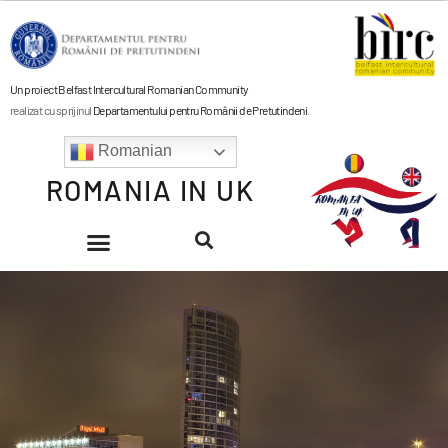
Un proiect Belfast Intercultural Romanian Community
realizat cu sprijinul
Departamentului pentru Românii de Pretutindeni
.
Romanian
ROMANIA IN UK