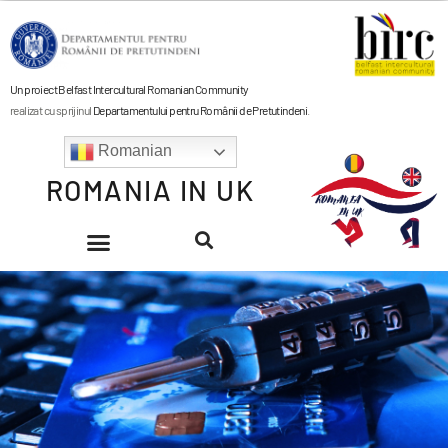
Un proiect Belfast Intercultural Romanian Community
realizat cu sprijinul
Departamentului pentru Românii de Pretutindeni
.
Romanian
ROMANIA IN UK