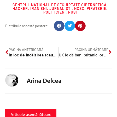
CENTRUL NAȚIONAL DE SECUIRTATE CIBERNETICĂ
,
HACKER
,
IRANIENI
,
JURNALIȘTI
,
NCSC
,
PIRATERIE
,
POLITICIENI
,
RUȘI
Distribuie această postare:
PAGINA ANTERIOARĂ
PAGINA URMĂTOARE
În loc de încălzirea scaunelor mașinii, Dacia oferă gratuit sticle speciale de apă caldă clienților din UK
UK le dă bani britanicilor care fac economie la electricitate. Pene de curent. Temeri de colaps
Arina Delcea
Articole asemănătoare