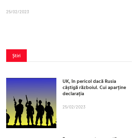
25/02/2023
Știri
UK, în pericol dacă Rusia
câștigă războiul. Cui aparține
declarația
25/02/2023