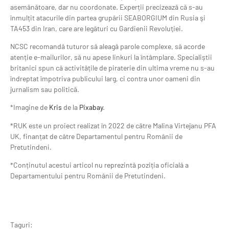
asemănătoare, dar nu coordonate. Experții precizează că s-au
înmulțit atacurile din partea grupării SEABORGIUM din Rusia şi
TA453 din Iran, care are legături cu Gardienii Revoluţiei.
NCSC recomandă tuturor să aleagă parole complexe, să acorde
atenție e-mailurilor, să nu apese linkuri la întâmplare. Specialiștii
britanici spun că activitățile de piraterie din ultima vreme nu s-au
îndreptat împotriva publicului larg, ci contra unor oameni din
jurnalism sau politică.
*Imagine de
Kris
de la
Pixabay
.
*RUK este un proiect realizat în 2022 de către Malina Virtejanu PFA
UK, finanțat de către Departamentul pentru Românii de
Pretutindeni.
*Conținutul acestui articol nu reprezintă poziția oficială a
Departamentului pentru Românii de Pretutindeni.
Taguri: