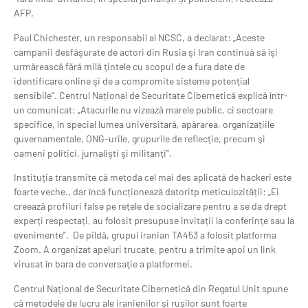
AFP.
Paul Chichester, un responsabil al NCSC, a declarat: „Aceste
campanii desfăşurate de actori din Rusia şi Iran continuă să îşi
urmărească fără milă ţintele cu scopul de a fura date de
identificare online şi de a compromite sisteme potenţial
sensibile”. Centrul Național de Securitate Cibernetică explică într-
un comunicat: „Atacurile nu vizează marele public, ci sectoare
specifice, în special lumea universitară, apărarea, organizaţiile
guvernamentale, ONG-urile, grupurile de reflecţie, precum şi
oameni politici, jurnalişti şi militanţi”.
Instituția transmite că metoda cel mai des aplicată de hackeri este
foarte veche., dar încă funcționează datoritp meticulozității: „Ei
creează profiluri false pe reţele de socializare pentru a se da drept
experţi respectaţi, au folosit presupuse invitaţii la conferinţe sau la
evenimente”. De pildă, grupul iranian TA453 a folosit platforma
Zoom. A organizat apeluri trucate, pentru a trimite apoi un link
virusat în bara de conversaţie a platformei.
Centrul Naţional de Securitate Cibernetică din Regatul Unit spune
că metodele de lucru ale iranienilor și rușilor sunt foarte