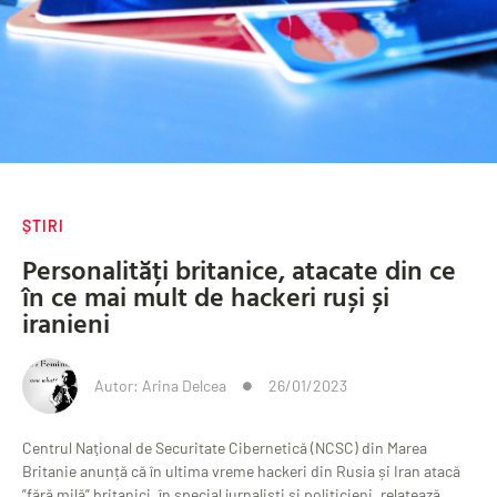
ȘTIRI
Personalități britanice, atacate din ce
în ce mai mult de hackeri ruși și
iranieni
Autor:
Arina Delcea
26/01/2023
Centrul Naţional de Securitate Cibernetică (NCSC) din Marea
Britanie anunță că în ultima vreme hackeri din Rusia și Iran atacă
”fără milă” britanici, în special jurnaliști și politicieni, relatează