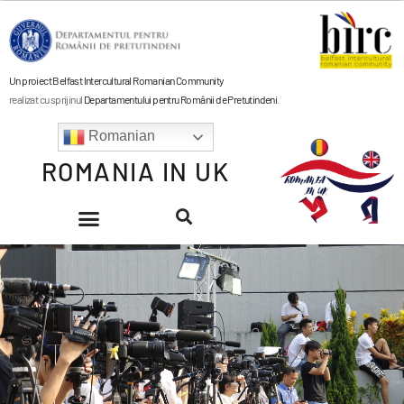
Un proiect Belfast Intercultural Romanian Community
realizat cu sprijinul
Departamentului pentru Românii de Pretutindeni
.
Romanian
ROMANIA IN UK