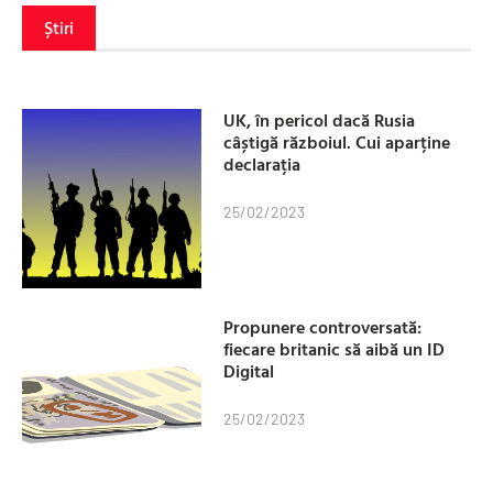
Știri
UK, în pericol dacă Rusia
câștigă războiul. Cui aparține
declarația
25/02/2023
Propunere controversată:
fiecare britanic să aibă un ID
Digital
25/02/2023