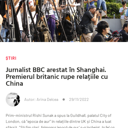
ȘTIRI
Jurnalist BBC arestat în Shanghai.
Premierul britanic rupe relațiile cu
China
Autor:
Arina Delcea
29/11/2022
Prim-ministrul Rishi Sunak a spus la Guildhall, palatul City of
London, că ”epoca de aur” în relațiile dintre UK și China a luat
sfârșit. ”
Să fim clari, faimoasa ‘epocă de aur’ s-a încheiat, la fel ca