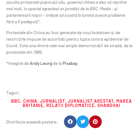
asculte protestele poporului său, guvernul chinez a ales să reprime
mai mult, în special agresând un jurnalist de la BBC. Media – şi
parlamentarii noştri – trebuie să scoată la lumină aceste probleme
fără a fi pedepsiţi”
.
Protestele din China au fost generate de noul lockdown și de
restricţiile impuse de autorităţi pentru lupta contra epidemiei de
Covid. Este una dintre cele mai ample demonstrații de stradă, de la
protestele din 1989.
*Imagine de
Andy Leung
de la
Pixabay
.
Taguri:
BBC
,
CHINA
,
JURNALIST
,
JURNALIST ARESTAT
,
MAREA
BRITANIE
,
RELATII DIPLOMATICE
,
SHANGHAI
Distribuie această postare: