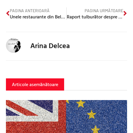
PAGINA ANTERIOARĂ
PAGINA URMĂTOARE
Unele restaurante din Belfast refuză familiile cu copii – mărturie
Raport tulburător despre cum trata pacienții doctorul Watt, la Belfast Health Trust
Arina Delcea
Articole asemănătoare