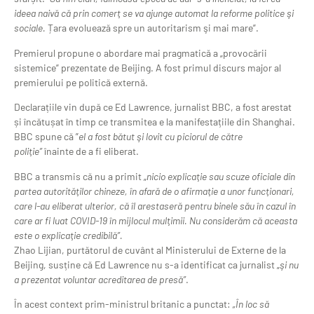
ideea naivă că prin comerţ se va ajunge automat la reforme politice şi
sociale.
Țara evoluează spre un autoritarism şi mai mare”.
Premierul propune o abordare mai pragmatică a „provocării
sistemice” prezentate de Beijing. A fost primul discurs major al
premierului pe politică externă.
Declarațiile vin după ce Ed Lawrence, jurnalist BBC, a fost arestat
și încătușat în timp ce transmitea e la manifestațiile din Shanghai.
BBC spune că ”
el a fost bătut şi lovit cu piciorul de către
poliţie”
înainte de a fi eliberat.
BBC a transmis că nu a primit „
nicio explicaţie sau scuze oficiale din
partea autorităţilor chineze, în afară de o afirmaţie a unor funcţionari,
care l-au eliberat ulterior, că îl arestaseră pentru binele său în cazul în
care ar fi luat COVID-19 în mijlocul mulţimii. Nu considerăm că aceasta
este o explicaţie credibilă”.
Zhao Lijian, purtătorul de cuvânt al Ministerului de Externe de la
Beijing, susține că Ed Lawrence nu s-a identificat ca jurnalist „
şi nu
a prezentat voluntar acreditarea de presă”
.
În acest context prim-ministrul britanic a punctat:
„În loc să