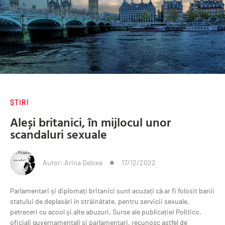
ȘTIRI
Aleși britanici, în mijlocul unor
scandaluri sexuale
Autor:
Arina Delcea
17/12/2022
Parlamentari și diplomați britanici sunt acuzați că ar fi folosit banii
statului de deplasări în străinătate, pentru servicii sexuale,
petreceri cu acool și alte abuzuri. Surse ale publicației Politico,
oficiali guvernamentali și parlamentari, recunosc astfel de