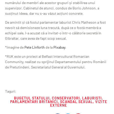
numărului de membri ale acestor grupuri și stabilirea unui
supervizor. Cabinetul de atunci, condus de Boris Johnson, a
susținut ideea, dar nu s-au văzut acțiuni concrete.
De amintit și că fostul parlamentar laburist Chris Matheson a fost
nevoit să demisioneze luna trecută, după ce o fostă membră a
echipei sale, l-a acuzat că a invitat-o într-o călătorie secretă în
Gibraltar, care avea de fapt scop sexual.
*Imagine de
Pete Linforth
de la
Pixabay
.
*RUK este un proiect al Belfast Intercultural Romanian
Community, realizat cu sprijinul Departamentului pentru Românii
de Pretutindeni, Secretariatul General al Guvernului.
Taguri:
BUGETUL STATULUI
,
CONSERVATORI
,
LABURIȘTI
,
PARLAMENTARI BRITANICI
,
SCANDAL SEXUAL
,
VIZITE
EXTERNE