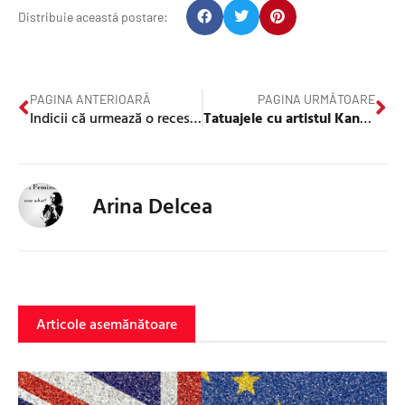
Distribuie această postare:
PAGINA ANTERIOARĂ
PAGINA URMĂTOARE
Indicii că urmează o recesiune prelungită în UK
Tatuajele cu artistul Kanye West, îndepărtate gratuit într-un studio din Marea Britanie
Arina Delcea
Articole asemănătoare