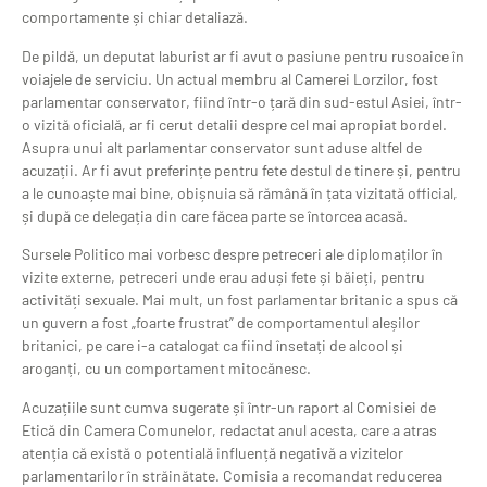
comportamente și chiar detaliază.
De pildă, un deputat laburist ar fi avut o pasiune pentru rusoaice în
voiajele de serviciu. Un actual membru al Camerei Lorzilor, fost
parlamentar conservator, fiind într-o țară din sud-estul Asiei, într-
o vizită oficială, ar fi cerut detalii despre cel mai apropiat bordel.
Asupra unui alt parlamentar conservator sunt aduse altfel de
acuzații. Ar fi avut preferințe pentru fete destul de tinere și, pentru
a le cunoaște mai bine, obișnuia să rămână în țata vizitată official,
și după ce delegația din care făcea parte se întorcea acasă.
Sursele Politico mai vorbesc despre petreceri ale diplomaților în
vizite externe, petreceri unde erau aduși fete și băieți, pentru
activități sexuale. Mai mult, un fost parlamentar britanic a spus că
un guvern a fost „foarte frustrat” de comportamentul aleșilor
britanici, pe care i-a catalogat ca fiind însetați de alcool și
aroganți, cu un comportament mitocănesc.
Acuzațiile sunt cumva sugerate și într-un raport al Comisiei de
Etică din Camera Comunelor, redactat anul acesta, care a atras
atenția că există o potentială influență negativă a vizitelor
parlamentarilor în străinătate. Comisia a recomandat reducerea