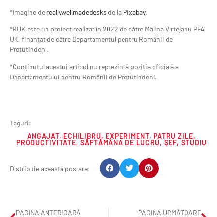
*Imagine de
reallywellmadedesks
de la
Pixabay
.
*RUK este un proiect realizat în 2022 de către Malina Virtejanu PFA
UK, finanțat de către Departamentul pentru Românii de
Pretutindeni.
*Conținutul acestui articol nu reprezintă poziția oficială a
Departamentului pentru Românii de Pretutindeni.
Taguri:
ANGAJAT
,
ECHILIBRU
,
EXPERIMENT
,
PATRU ZILE
,
PRODUCTIVITATE
,
SĂPTĂMÂNA DE LUCRU
,
ȘEF
,
STUDIU
Distribuie această postare:
PAGINA ANTERIOARĂ
PAGINA URMĂTOARE