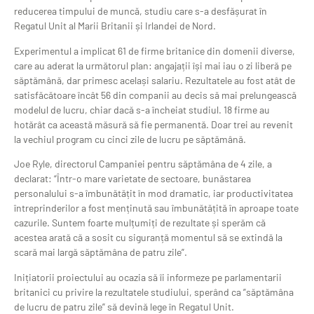
reducerea timpului de muncă, studiu care s-a desfășurat în
Regatul Unit al Marii Britanii și Irlandei de Nord.
Experimentul a implicat 61 de firme britanice din domenii diverse,
care au aderat la următorul plan: angajații își mai iau o zi liberă pe
săptămână, dar primesc același salariu. Rezultatele au fost atât de
satisfăcătoare încât 56 din companii au decis să mai prelungească
modelul de lucru, chiar dacă s-a încheiat studiul. 18 firme au
hotărât ca această măsură să fie permanentă. Doar trei au revenit
la vechiul program cu cinci zile de lucru pe săptămână.
Joe Ryle, directorul Campaniei pentru săptămâna de 4 zile, a
declarat: “Într-o mare varietate de sectoare, bunăstarea
personalului s-a îmbunătățit în mod dramatic, iar productivitatea
întreprinderilor a fost menținută sau îmbunătățită în aproape toate
cazurile. Suntem foarte mulțumiți de rezultate și sperăm că
acestea arată că a sosit cu siguranță momentul să se extindă la
scară mai largă săptămâna de patru zile”.
Inițiatorii proiectului au ocazia să îi informeze pe parlamentarii
britanici cu privire la rezultatele studiului, sperând ca ”săptămâna
de lucru de patru zile” să devină lege în Regatul Unit.