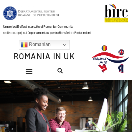
Un proiect Belfast Intercultural Romanian Community
realizat cu sprijinul
Departamentului pentru Românii de Pretutindeni
.
Romanian
ROMANIA IN UK