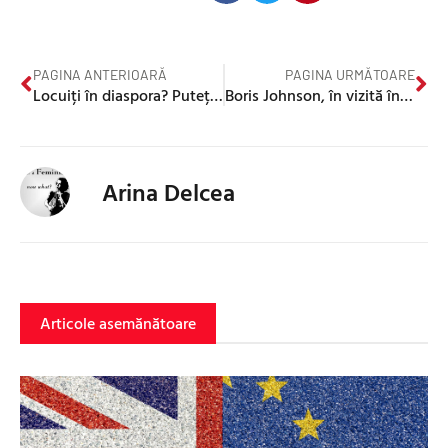
PAGINA ANTERIOARĂ
PAGINA URMĂTOARE
Locuiți în diaspora? Puteți vedea on-line evenimente culturale din București
Boris Johnson, în vizită în Ucraina
Arina Delcea
Articole asemănătoare