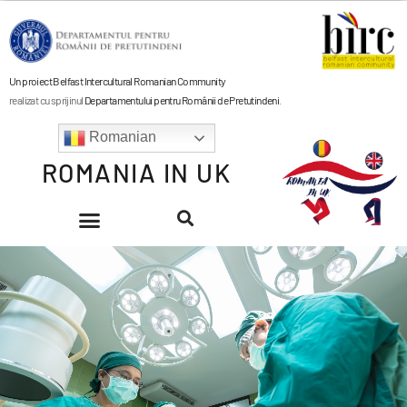
Un proiect Belfast Intercultural Romanian Community
realizat cu sprijinul
Departamentului pentru Românii de Pretutindeni
.
Romanian
ROMANIA IN UK