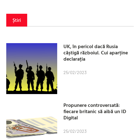
Știri
UK, în pericol dacă Rusia
câștigă războiul. Cui aparține
declarația
25/02/2023
Propunere controversată:
fiecare britanic să aibă un ID
Digital
25/02/2023