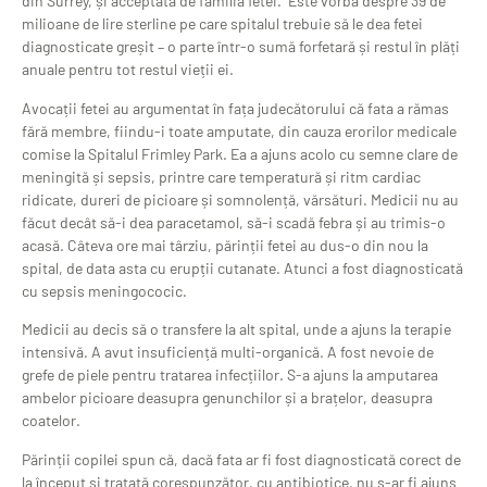
din Surrey, și acceptată de familia fetei. Este vorba despre 39 de
milioane de lire sterline pe care spitalul trebuie să le dea fetei
diagnosticate greșit – o parte într-o sumă forfetară și restul în plăți
anuale pentru tot restul vieții ei.
Avocații fetei au argumentat în fața judecătorului că fata a rămas
fără membre, fiindu-i toate amputate, din cauza erorilor medicale
comise la Spitalul Frimley Park. Ea a ajuns acolo cu semne clare de
meningită și sepsis, printre care temperatură și ritm cardiac
ridicate, dureri de picioare și somnolență, vărsături. Medicii nu au
făcut decât să-i dea paracetamol, să-i scadă febra și au trimis-o
acasă. Câteva ore mai târziu, părinții fetei au dus-o din nou la
spital, de data asta cu erupții cutanate. Atunci a fost diagnosticată
cu sepsis meningococic.
Medicii au decis să o transfere la alt spital, unde a ajuns la terapie
intensivă. A avut insuficiență multi-organică. A fost nevoie de
grefe de piele pentru tratarea infecțiilor. S-a ajuns la amputarea
ambelor picioare deasupra genunchilor și a brațelor, deasupra
coatelor.
Părinții copilei spun că, dacă fata ar fi fost diagnosticată corect de
la început și tratată corespunzător, cu antibiotice, nu s-ar fi ajuns