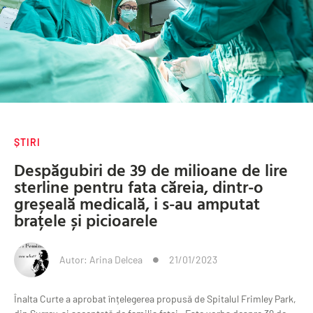
ȘTIRI
Despăgubiri de 39 de milioane de lire
sterline pentru fata căreia, dintr-o
greșeală medicală, i s-au amputat
brațele și picioarele
Autor:
Arina Delcea
21/01/2023
Înalta Curte a aprobat înțelegerea propusă de Spitalul Frimley Park,