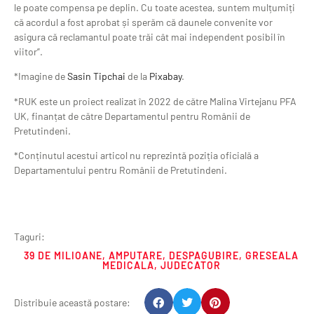
le poate compensa pe deplin. Cu toate acestea, suntem mulțumiți
că acordul a fost aprobat și sperăm că daunele convenite vor
asigura că reclamantul poate trăi cât mai independent posibil în
viitor”.
*Imagine de
Sasin Tipchai
de la
Pixabay
.
*RUK este un proiect realizat în 2022 de către Malina Virtejanu PFA
UK, finanțat de către Departamentul pentru Românii de
Pretutindeni.
*Conținutul acestui articol nu reprezintă poziția oficială a
Departamentului pentru Românii de Pretutindeni.
Taguri:
39 DE MILIOANE
,
AMPUTARE
,
DESPAGUBIRE
,
GRESEALA
MEDICALA
,
JUDECATOR
Distribuie această postare: