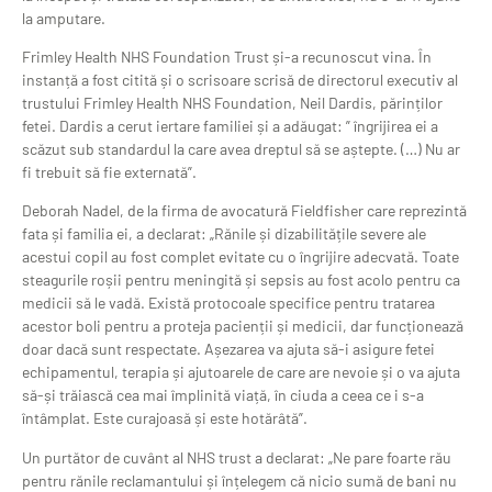
la amputare.
Frimley Health NHS Foundation Trust și-a recunoscut vina. În
instanță a fost citită și o scrisoare scrisă de directorul executiv al
trustului Frimley Health NHS Foundation, Neil Dardis, părinților
fetei. Dardis a cerut iertare familiei și a adăugat: ” îngrijirea ei a
scăzut sub standardul la care avea dreptul să se aștepte. (…) Nu ar
fi trebuit să fie externată”.
Deborah Nadel, de la firma de avocatură Fieldfisher care reprezintă
fata și familia ei, a declarat: „Rănile și dizabilitățile severe ale
acestui copil au fost complet evitate cu o îngrijire adecvată. Toate
steagurile roșii pentru meningită și sepsis au fost acolo pentru ca
medicii să le vadă. Există protocoale specifice pentru tratarea
acestor boli pentru a proteja pacienții și medicii, dar funcționează
doar dacă sunt respectate. Așezarea va ajuta să-i asigure fetei
echipamentul, terapia și ajutoarele de care are nevoie și o va ajuta
să-și trăiască cea mai împlinită viață, în ciuda a ceea ce i s-a
întâmplat. Este curajoasă și este hotărâtă”.
Un purtător de cuvânt al NHS trust a declarat: „Ne pare foarte rău
pentru rănile reclamantului și înțelegem că nicio sumă de bani nu