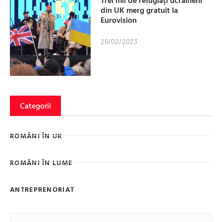
Trei mii de refugiați ucraineni
din UK merg gratuit la
Eurovision
26/02/2023
Categorii
ROMÂNI ÎN UK
ROMÂNI ÎN LUME
ANTREPRENORIAT