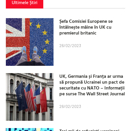
Ultimele Știri
Șefa Comisiei Europene se
întâlnește mâine în UK cu
premierul britanic
26/02/2023
UK, Germania și Franța ar urma
să propună Ucrainei un pact de
securitate cu NATO – Informații
pe surse The Wall Street Journal
26/02/2023