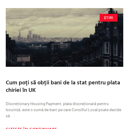
ȘTIRI
Cum poți să obții bani de la stat pentru plata
chiriei în UK
Discretionary Housing Payment, plata discreționară pentru
locuință, este o sumă de bani pe care Consiliul Local poate decide
să
CITEȘTE ÎN CONTINUARE »