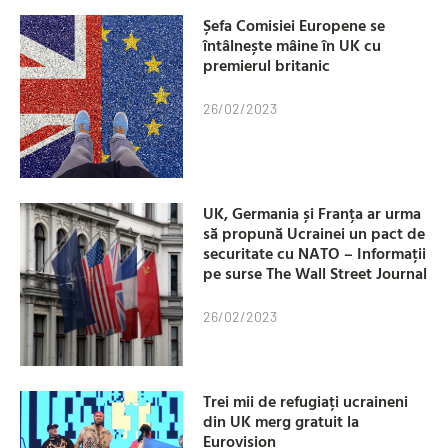
Șefa Comisiei Europene se
întâlnește mâine în UK cu
premierul britanic
26/02/2023
UK, Germania și Franța ar urma
să propună Ucrainei un pact de
securitate cu NATO – Informații
pe surse The Wall Street Journal
26/02/2023
Trei mii de refugiați ucraineni
din UK merg gratuit la
Eurovision