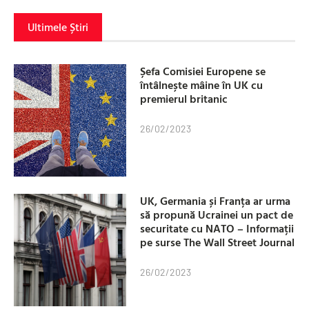
Ultimele Știri
Șefa Comisiei Europene se
întâlnește mâine în UK cu
premierul britanic
26/02/2023
UK, Germania și Franța ar urma
să propună Ucrainei un pact de
securitate cu NATO – Informații
pe surse The Wall Street Journal
26/02/2023