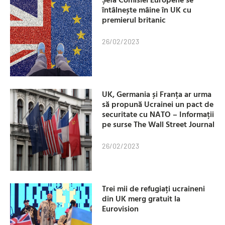
întâlnește mâine în UK cu
premierul britanic
26/02/2023
UK, Germania și Franța ar urma
să propună Ucrainei un pact de
securitate cu NATO – Informații
pe surse The Wall Street Journal
26/02/2023
Trei mii de refugiați ucraineni
din UK merg gratuit la
Eurovision