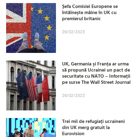
Șefa Comisiei Europene se
întâlnește mâine în UK cu
premierul britanic
26/02/2023
UK, Germania și Franța ar urma
să propună Ucrainei un pact de
securitate cu NATO – Informații
pe surse The Wall Street Journal
26/02/2023
Trei mii de refugiați ucraineni
din UK merg gratuit la
Eurovision