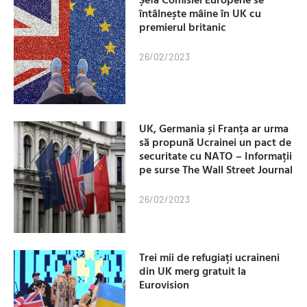
întâlnește mâine în UK cu
premierul britanic
26/02/2023
UK, Germania și Franța ar urma
să propună Ucrainei un pact de
securitate cu NATO – Informații
pe surse The Wall Street Journal
26/02/2023
Trei mii de refugiați ucraineni
din UK merg gratuit la
Eurovision