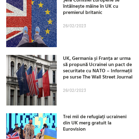
întâlnește mâine în UK cu
premierul britanic
26/02/2023
UK, Germania și Franța ar urma
să propună Ucrainei un pact de
securitate cu NATO – Informații
pe surse The Wall Street Journal
26/02/2023
Trei mii de refugiați ucraineni
din UK merg gratuit la
Eurovision