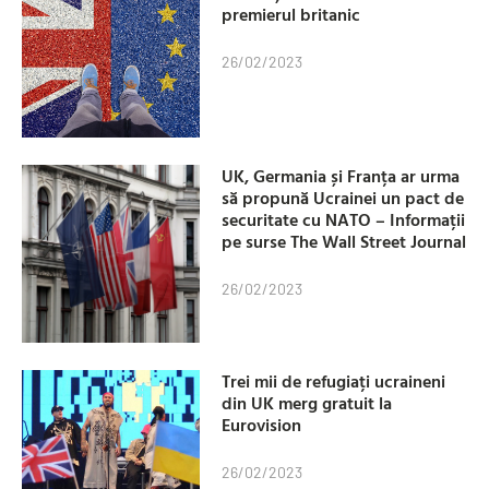
premierul britanic
26/02/2023
UK, Germania și Franța ar urma
să propună Ucrainei un pact de
securitate cu NATO – Informații
pe surse The Wall Street Journal
26/02/2023
Trei mii de refugiați ucraineni
din UK merg gratuit la
Eurovision
26/02/2023