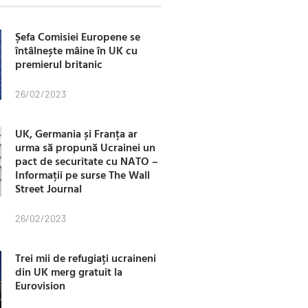
Șefa Comisiei Europene se
întâlnește mâine în UK cu
premierul britanic
26/02/2023
UK, Germania și Franța ar
urma să propună Ucrainei un
pact de securitate cu NATO –
Informații pe surse The Wall
Street Journal
26/02/2023
Trei mii de refugiați ucraineni
din UK merg gratuit la
Eurovision