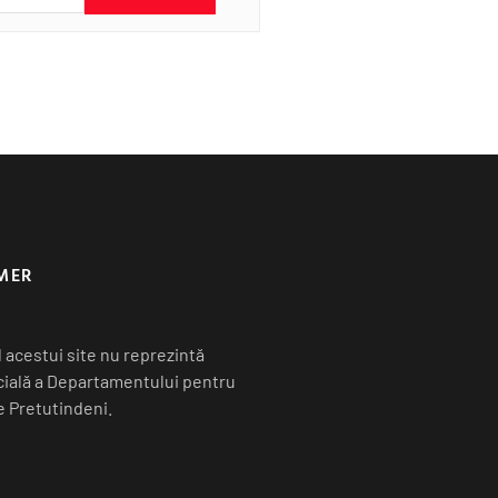
MER
 acestui site nu reprezintă
icială a Departamentului pentru
 Pretutindeni.