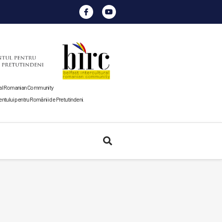
tural Romanian Community
tului pentru Românii de Pretutindeni
.