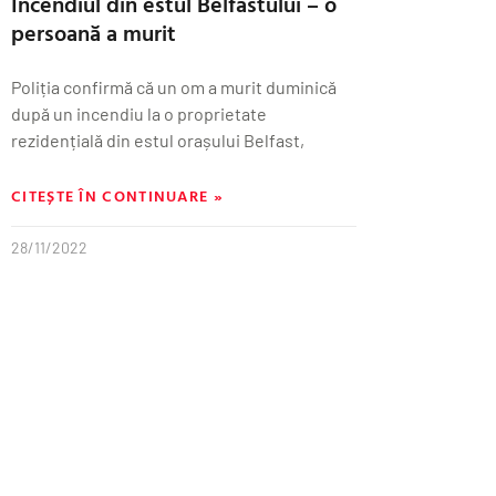
Incendiul din estul Belfastului – o
persoană a murit
Poliția confirmă că un om a murit duminică
după un incendiu la o proprietate
rezidențială din estul orașului Belfast,
CITEȘTE ÎN CONTINUARE »
28/11/2022