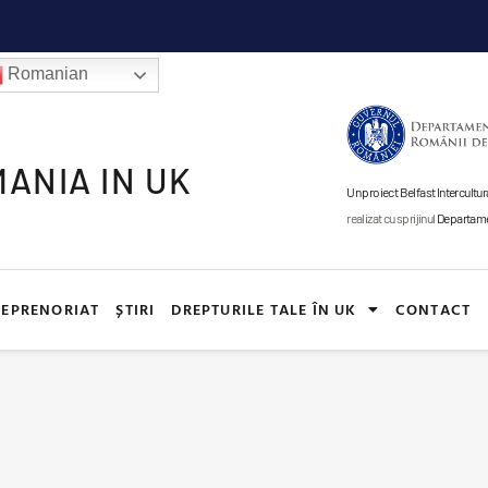
Romanian
ANIA IN UK
Un proiect Belfast Intercul
realizat cu sprijinul
Departamen
EPRENORIAT
ȘTIRI
DREPTURILE TALE ÎN UK
CONTACT