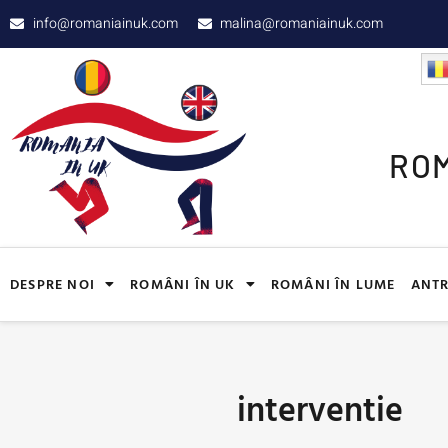
info@romaniainuk.com
malina@romaniainuk.com
ROM
DESPRE NOI
ROMÂNI ÎN UK
ROMÂNI ÎN LUME
ANTR
interventie