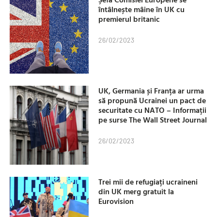
întâlnește mâine în UK cu
premierul britanic
26/02/2023
UK, Germania și Franța ar urma
să propună Ucrainei un pact de
securitate cu NATO – Informații
pe surse The Wall Street Journal
26/02/2023
Trei mii de refugiați ucraineni
din UK merg gratuit la
Eurovision