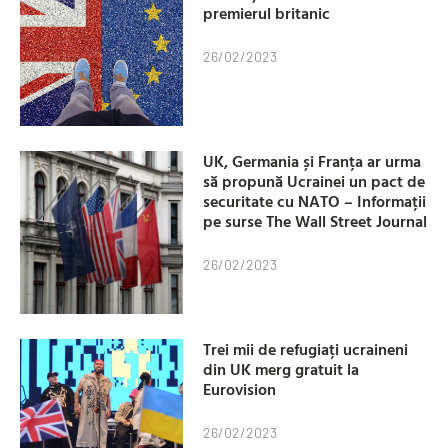
premierul britanic
26/02/2023
UK, Germania și Franța ar urma
să propună Ucrainei un pact de
securitate cu NATO – Informații
pe surse The Wall Street Journal
26/02/2023
Trei mii de refugiați ucraineni
din UK merg gratuit la
Eurovision
26/02/2023