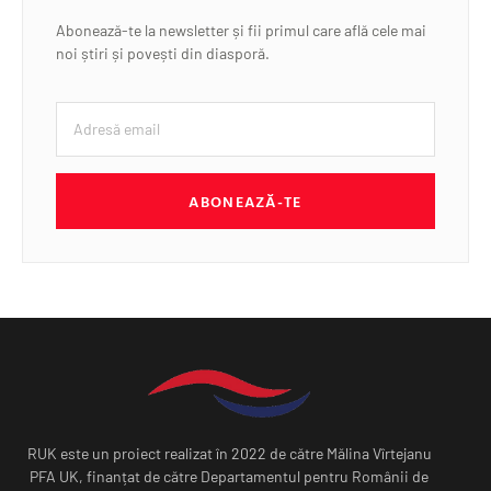
Abonează-te la newsletter și fii primul care află cele mai
noi știri și povești din diasporă.
ABONEAZĂ-TE
RUK este un proiect realizat în 2022 de către Mălina Vîrtejanu
PFA UK, finanțat de către Departamentul pentru Românii de