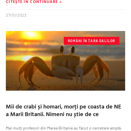
CITEȘTE ÎN CONTINUARE »
27/01/2023
ROMÂNI ÎN ȚARA GALILOR
Mii de crabi și homari, morți pe coasta de NE
a Marii Britanii. Nimeni nu știe de ce
Mai mulți profesori din Marea Britanie au făcut o cercetare amplă,