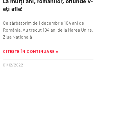
La mulți ani, românilor, oriunde v-
ați afla!
​Ce sărbătorim de 1 decembrie 104 ani de
România. Au trecut 104 ani de la Marea Unire.
Ziua Națională
CITEȘTE ÎN CONTINUARE »
01/12/2022