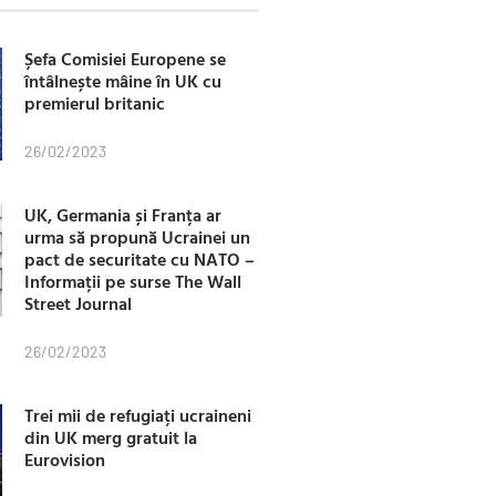
Șefa Comisiei Europene se
întâlnește mâine în UK cu
premierul britanic
26/02/2023
UK, Germania și Franța ar
urma să propună Ucrainei un
pact de securitate cu NATO –
Informații pe surse The Wall
Street Journal
26/02/2023
Trei mii de refugiați ucraineni
din UK merg gratuit la
Eurovision