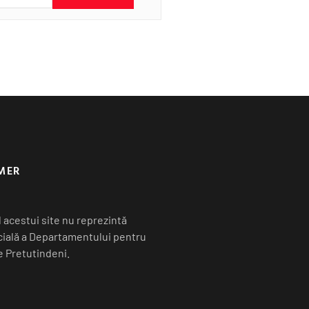
MER
 acestui site nu reprezintă
icială a Departamentului pentru
 Pretutindeni.