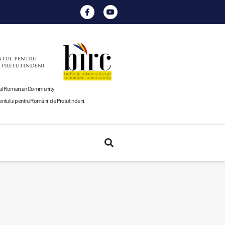
tural Romanian Community
tului pentru Românii de Pretutindeni
.