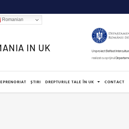
Romanian
ANIA IN UK
Un proiect Belfast Intercul
realizat cu sprijinul
Departamen
EPRENORIAT
ȘTIRI
DREPTURILE TALE ÎN UK
CONTACT