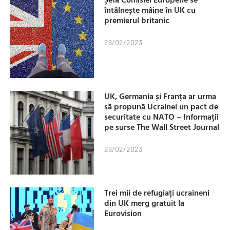
întâlnește mâine în UK cu
premierul britanic
26/02/2023
UK, Germania și Franța ar urma
să propună Ucrainei un pact de
securitate cu NATO – Informații
pe surse The Wall Street Journal
26/02/2023
Trei mii de refugiați ucraineni
din UK merg gratuit la
Eurovision