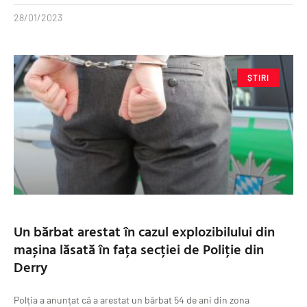
28/01/2023
ȘTIRI
Un bărbat arestat în cazul explozibilului din
mașina lăsată în fața secției de Poliție din
Derry
Polția a anunțat că a arestat un bărbat 54 de ani din zona