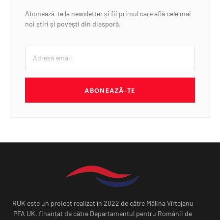
Abonează-te la newsletter și fii primul care află cele mai
noi știri și povești din diasporă.
ABONEAZĂ-TE
RUK este un proiect realizat în 2022 de către Mălina Vîrtejanu
PFA UK, finanțat de către Departamentul pentru Românii de