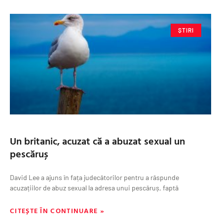
ȘTIRI
Un britanic, acuzat că a abuzat sexual un
pescăruș
David Lee a ajuns în fața judecătorilor pentru a răspunde
acuzațiilor de abuz sexual la adresa unui pescăruș, faptă
CITEȘTE ÎN CONTINUARE »