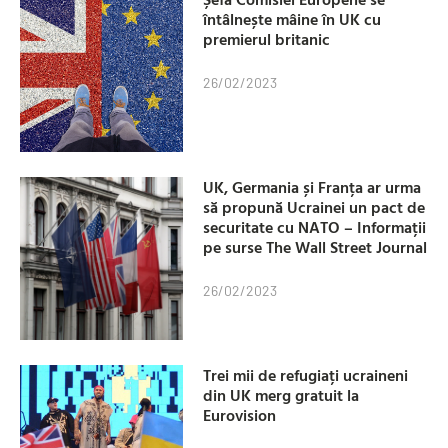
întâlnește mâine în UK cu
premierul britanic
26/02/2023
UK, Germania și Franța ar urma
să propună Ucrainei un pact de
securitate cu NATO – Informații
pe surse The Wall Street Journal
26/02/2023
Trei mii de refugiați ucraineni
din UK merg gratuit la
Eurovision