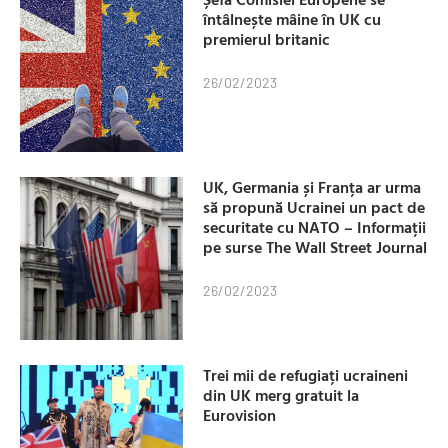
întâlnește mâine în UK cu
premierul britanic
26/02/2023
UK, Germania și Franța ar urma
să propună Ucrainei un pact de
securitate cu NATO – Informații
pe surse The Wall Street Journal
26/02/2023
Trei mii de refugiați ucraineni
din UK merg gratuit la
Eurovision