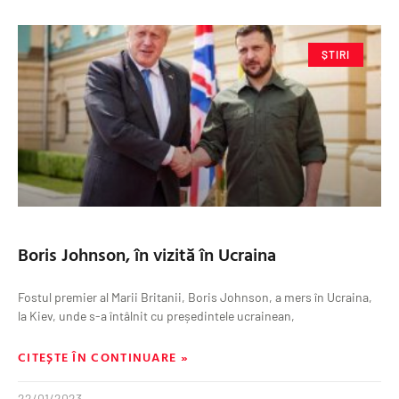
ȘTIRI
Boris Johnson, în vizită în Ucraina
Fostul premier al Marii Britanii, Boris Johnson, a mers în Ucraina,
la Kiev, unde s-a întâlnit cu președintele ucrainean,
CITEȘTE ÎN CONTINUARE »
22/01/2023