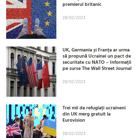
premierul britanic
26/02/2023
UK, Germania și Franța ar urma
să propună Ucrainei un pact de
securitate cu NATO – Informații
pe surse The Wall Street Journal
26/02/2023
Trei mii de refugiați ucraineni
din UK merg gratuit la
Eurovision
26/02/2023