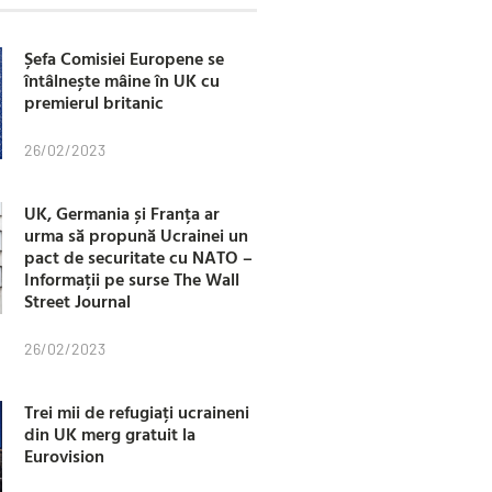
Șefa Comisiei Europene se
întâlnește mâine în UK cu
premierul britanic
26/02/2023
UK, Germania și Franța ar
urma să propună Ucrainei un
pact de securitate cu NATO –
Informații pe surse The Wall
Street Journal
26/02/2023
Trei mii de refugiați ucraineni
din UK merg gratuit la
Eurovision