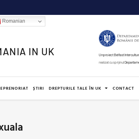
Romanian
ANIA IN UK
Un proiect Belfast Intercul
realizat cu sprijinul
Departamen
EPRENORIAT
ȘTIRI
DREPTURILE TALE ÎN UK
CONTACT
xuala