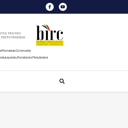
tural Romanian Community
tului pentru Românii de Pretutindeni
.