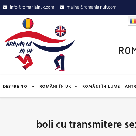
info@romaniainuk.com
malina@romaniainuk.com
ROM
DESPRE NOI
ROMÂNI ÎN UK
ROMÂNI ÎN LUME
ANTR
boli cu transmitere se