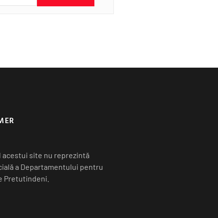
MER
 acestui site nu reprezintă
icială a Departamentului pentru
 Pretutindeni.