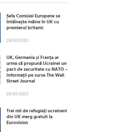
Șefa Comisiei Europene se
întâlnește mâine în UK cu
premierul britanic
26/02/2023
UK, Germania și Franța ar
urma să propună Ucrainei un
pact de securitate cu NATO –
Informații pe surse The Wall
Street Journal
26/02/2023
Trei mii de refugiați ucraineni
din UK merg gratuit la
Eurovision