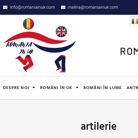
info@romaniainuk.com
malina@romaniainuk.com
ROM
DESPRE NOI
ROMÂNI ÎN UK
ROMÂNI ÎN LUME
ANTR
artilerie