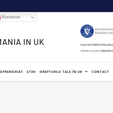
Romanian
ANIA IN UK
Un proiect Belfast Intercul
realizat cu sprijinul
Departamen
EPRENORIAT
ȘTIRI
DREPTURILE TALE ÎN UK
CONTACT