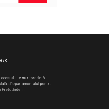
MER
 acestui site nu reprezintă
icială a Departamentului pentru
 Pretutindeni.