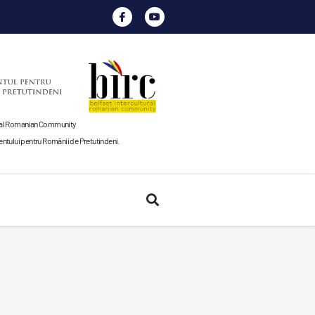
tural Romanian Community
tului pentru Românii de Pretutindeni
.