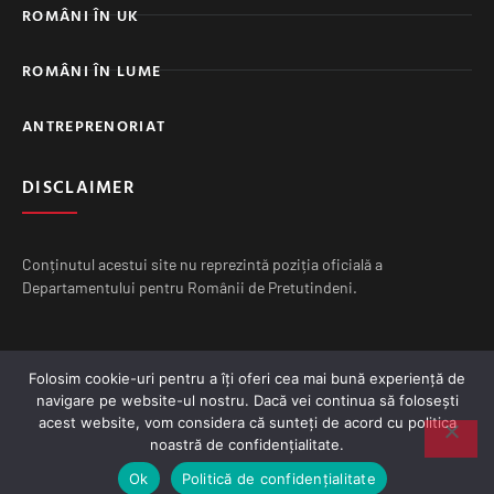
ROMÂNI ÎN UK
ROMÂNI ÎN LUME
ANTREPRENORIAT
DISCLAIMER
Conținutul acestui site nu reprezintă poziția oficială a
Departamentului pentru Românii de Pretutindeni.
Folosim cookie-uri pentru a îți oferi cea mai bună experiență de
navigare pe website-ul nostru. Dacă vei continua să folosești
Copyright © 2026. Toate drepturile sunt rezervate. Powered by
acest website, vom considera că sunteți de acord cu politica
SIRPOD IT Ltd
.
noastră de confidențialitate.
POLITICA DE CONFIDENȚIALITATE
POLITICĂ COOKIES
Ok
Politică de confidențialitate
TERMENI ȘI CONDIȚII