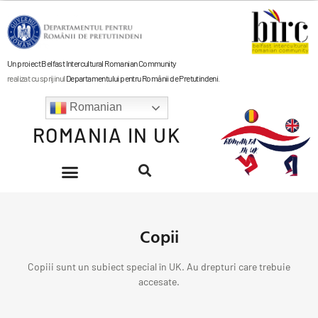
Un proiect Belfast Intercultural Romanian Community
realizat cu sprijinul
Departamentului pentru Românii de Pretutindeni
.
Romanian
ROMANIA IN UK
Copii
Copiii sunt un subiect special în UK. Au drepturi care trebuie
accesate.